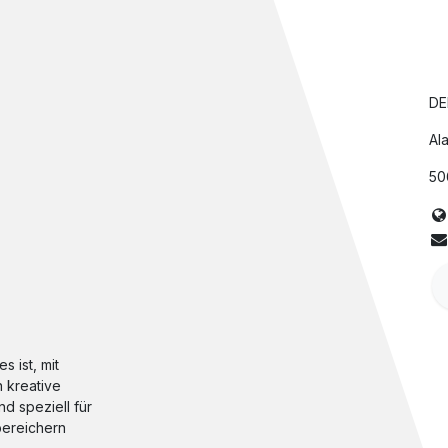
DE
Ala
50
s ist, mit
 kreative
d speziell für
 bereichern