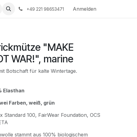
Anmelden
+49 221 98653471
trickmütze "MAKE
T WAR!", marine
t Botschaft für kalte Wintertage.
% Elasthan
wei Farben, weiß, grün
x Standard 100, FairWear Foundation, OCS
PETA
wolle stammt aus 100% biologischem