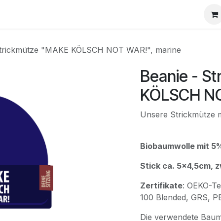
Home
Shop
Tickets
Kontakt
Strickmütze "MAKE KÖLSCH NOT WAR!", marine
Beanie - S
KÖLSCH NO
Unsere Strickmütze mi
Biobaumwolle mit 5
Stick ca. 5x4,5cm, z
Zertifikate
: OEKO-Te
100 Blended, GRS, 
Die verwendete Baum