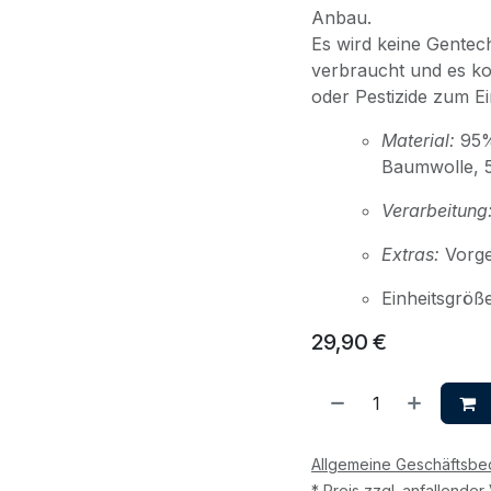
Anbau.
Es wird keine Gentec
verbraucht und es k
oder Pestizide zum Ei
Material:
95%
Baumwolle, 
Verarbeitung
Extras:
Vorg
Einheitsgröß
29,90
€
Allgemeine Geschäftsb
* Preis zzgl. anfallende