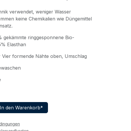
hnik verwendet, weniger Wasser
ommen keine Chemikalien wie Düngemittel
nsatz.
 gekämmte ringgesponnene Bio-
5% Elasthan
:
Vier formende Nähte oben, Umschlag
ewaschen
e
In den Warenkorb*
edingungen
r Versandkosten